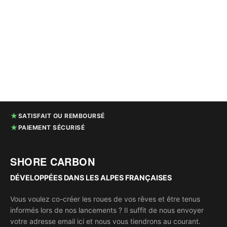
★
SATISFAIT OU REMBOURSÉ
★
PAIEMENT SÉCURISÉ
SHORE CARBON
DÉVELOPPÉES DANS LES ALPES FRANÇAISES
Vous voulez co-créer les roues de vos rêves et être tenus
informés lors de nos lancements ? Il suffit de nous envoyer
votre adresse email ici et nous vous tiendrons au courant.