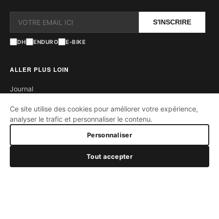
S'INSCRIRE
DH
ENDURO
E-BIKE
ALLER PLUS LOIN
Journal
Contact
Ce site utilise des cookies pour améliorer votre expérience,
analyser le trafic et personnaliser le contenu.
FAQ
Personnaliser
Ambassadeurs
Tout accepter
SUPPORT
Garantie
Satisfait ou remboursé