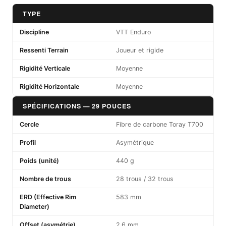
TYPE
Discipline
VTT Enduro
Ressenti Terrain
Joueur et rigide
Rigidité Verticale
Moyenne
Rigidité Horizontale
Moyenne
SPÉCIFICATIONS — 29 POUCES
Cercle
Fibre de carbone Toray T700
Profil
Asymétrique
Poids (unité)
440 g
Nombre de trous
28 trous / 32 trous
ERD (Effective Rim
583 mm
Diameter)
Offset (asymétrie)
2,6 mm