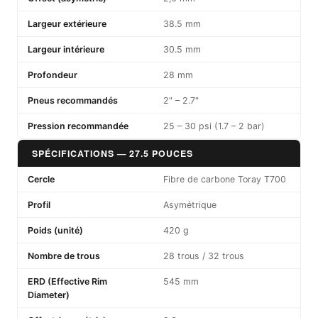
Largeur extérieure
38.5 mm
Largeur intérieure
30.5 mm
Profondeur
28 mm
Pneus recommandés
2" – 2.7"
Pression recommandée
25 – 30 psi (1.7 – 2 bar)
SPÉCIFICATIONS — 27.5 POUCES
Cercle
Fibre de carbone Toray T700
Profil
Asymétrique
Poids (unité)
420 g
Nombre de trous
28 trous / 32 trous
ERD (Effective Rim
545 mm
Diameter)