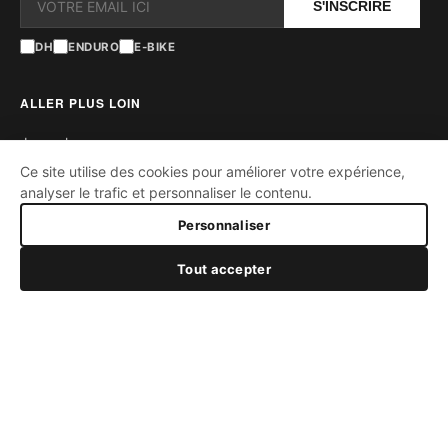
S'INSCRIRE
DH
ENDURO
E-BIKE
ALLER PLUS LOIN
Journal
Ce site utilise des cookies pour améliorer votre expérience,
Contact
analyser le trafic et personnaliser le contenu.
Cercle EN226
FAQ
449,00 €
Personnaliser
Ambassadeurs
AJOUTER AU PANIER
Tout accepter
SUPPORT
Taille
Garantie
27.5"
29"
Satisfait ou remboursé
Paiement sécurisé
Nombre de Trous