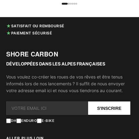
★
SATISFAIT OU REMBOURSÉ
★
PAIEMENT SÉCURISÉ
SHORE CARBON
DÉVELOPPÉES DANS LES ALPES FRANÇAISES
Vous voulez co-créer les roues de vos rêves et être tenus
informés lors de nos lancements ? Il suffit de nous envoyer
votre adresse email ici et nous vous tiendrons au courant.
S'INSCRIRE
DH
ENDURO
E-BIKE
ALLER PLUS LOIN