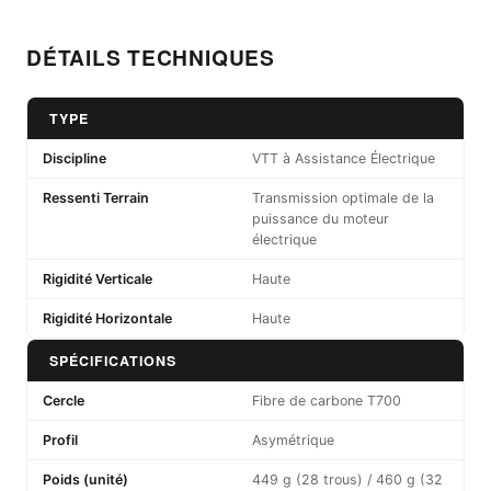
DÉTAILS TECHNIQUES
TYPE
Discipline
VTT à Assistance Électrique
Ressenti Terrain
Transmission optimale de la
puissance du moteur
électrique
Rigidité Verticale
Haute
Rigidité Horizontale
Haute
SPÉCIFICATIONS
Cercle
Fibre de carbone T700
Profil
Asymétrique
Poids (unité)
449 g (28 trous) / 460 g (32