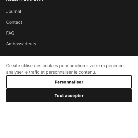
Journal
Contact
FAQ
Ambassadeurs
SUPPORT
Ce site utilise des cookies pour améliorer votre expérience,
analyser le trafic et personnaliser le contenu.
CERCLE E-MTB329
Garantie
499,00 €
Personnaliser
Satisfait ou remboursé
AJOUTER AU PANIER
Tout accepter
Paiement sécurisé
Taille
LOCALISATION
27.5"
29"
73100 MOUXY, FRANCE