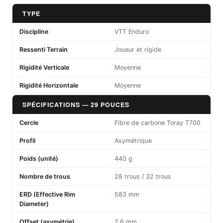
TYPE
Discipline
VTT Enduro
Ressenti Terrain
Joueur et rigide
Rigidité Verticale
Moyenne
Rigidité Horizontale
Moyenne
SPÉCIFICATIONS — 29 POUCES
Cercle
Fibre de carbone Toray T700
Profil
Asymétrique
Poids (unité)
440 g
Nombre de trous
28 trous / 32 trous
ERD (Effective Rim
583 mm
Diameter)
Offset (asymétrie)
2,6 mm