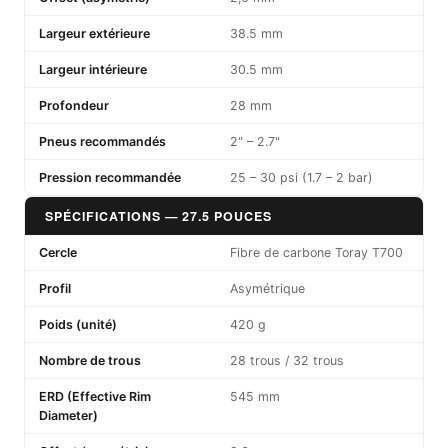
Largeur extérieure
38.5 mm
Largeur intérieure
30.5 mm
Profondeur
28 mm
Pneus recommandés
2" – 2.7"
Pression recommandée
25 – 30 psi (1.7 – 2 bar)
SPÉCIFICATIONS — 27.5 POUCES
Cercle
Fibre de carbone Toray T700
Profil
Asymétrique
Poids (unité)
420 g
Nombre de trous
28 trous / 32 trous
ERD (Effective Rim
545 mm
Diameter)