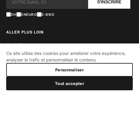
S'INSCRIRE
DH
ENDURO
E-BIKE
ALLER PLUS LOIN
Journal
Ce site utilise des cookies pour améliorer votre expérience,
Contact
analyser le trafic et personnaliser le contenu.
Cercle EN226
FAQ
449,00 €
Personnaliser
Ambassadeurs
AJOUTER AU PANIER
Tout accepter
SUPPORT
Taille
Garantie
27.5"
29"
Satisfait ou remboursé
Paiement sécurisé
Nombre de Trous