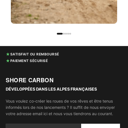
★
SATISFAIT OU REMBOURSÉ
★
PAIEMENT SÉCURISÉ
SHORE CARBON
DÉVELOPPÉES DANS LES ALPES FRANÇAISES
Vous voulez co-créer les roues de vos rêves et être tenus
informés lors de nos lancements ? Il suffit de nous envoyer
votre adresse email ici et nous vous tiendrons au courant.