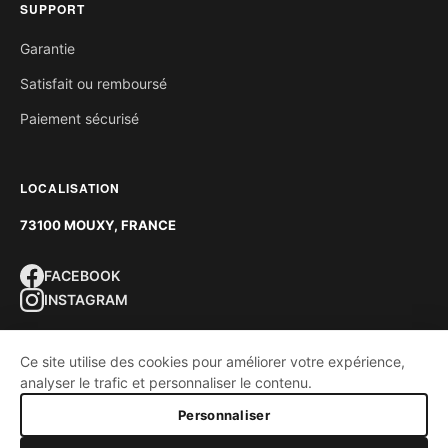
SUPPORT
Garantie
Satisfait ou remboursé
Paiement sécurisé
LOCALISATION
73100 MOUXY, FRANCE
FACEBOOK
INSTAGRAM
Ce site utilise des cookies pour améliorer votre expérience,
analyser le trafic et personnaliser le contenu.
CONDITIONS GÉNÉRALES
COOKIES
Personnaliser
POLITIQUE DE CONFIDENTIALITÉ
2026 © SHORE CARBON. TOUS DROITS RÉSERVÉS