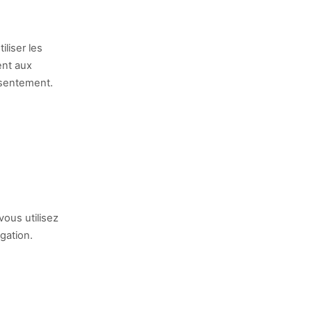
iliser les
ent aux
nsentement.
ous utilisez
gation.