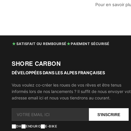
Pour en savoir pl
★
★
SATISFAIT OU REMBOURSÉ
PAIEMENT SÉCURISÉ
SHORE CARBON
DÉVELOPPÉES DANS LES ALPES FRANÇAISES
Vous voulez co-créer les roues de vos rêves et être tenus
informés lors de nos lancements ? Il suffit de nous envoyer vot
adresse email ici et nous vous tiendrons au courant.
S'INSCRIRE
DH
ENDURO
E-BIKE