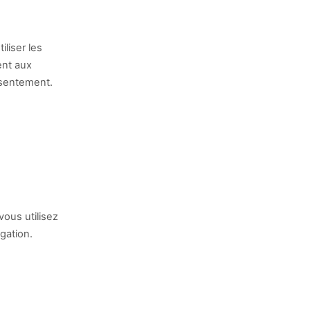
iliser les
ent aux
nsentement.
ous utilisez
gation.