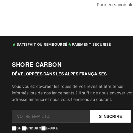
Pour en savoir pl
★
★
SATISFAIT OU REMBOURSÉ
PAIEMENT SÉCURISÉ
SHORE CARBON
DÉVELOPPÉES DANS LES ALPES FRANÇAISES
Vous voulez co-créer les roues de vos rêves et être tenus
informés lors de nos lancements ? Il suffit de nous envoyer vot
adresse email ici et nous vous tiendrons au courant.
S'INSCRIRE
DH
ENDURO
E-BIKE