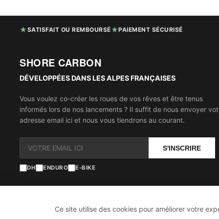
★
★
SATISFAIT OU REMBOURSÉ
PAIEMENT SÉCURISÉ
SHORE CARBON
DÉVELOPPÉES DANS LES ALPES FRANÇAISES
Vous voulez co-créer les roues de vos rêves et être tenus
informés lors de nos lancements ? Il suffit de nous envoyer vot
adresse email ici et nous vous tiendrons au courant.
S'INSCRIRE
DH
ENDURO
E-BIKE
Ce site utilise des cookies pour améliorer votre expé
CONDITIONS GÉNÉRALES
COOKIES
POLITIQUE DE CONFIDENTIALI