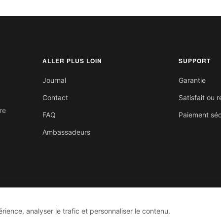
ALLER PLUS LOIN
SUPPORT
Journal
Garantie
Contact
Satisfait ou
re
FAQ
Paiement séc
Ambassadeurs
rience, analyser le trafic et personnaliser le contenu.
TÉ
2026 © SHORE CARBON. TOUS DROITS R