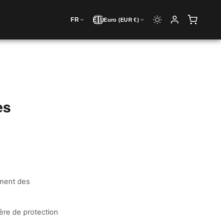
🇪🇺
FR
Euro (EUR €)
es
ement des
ère de protection