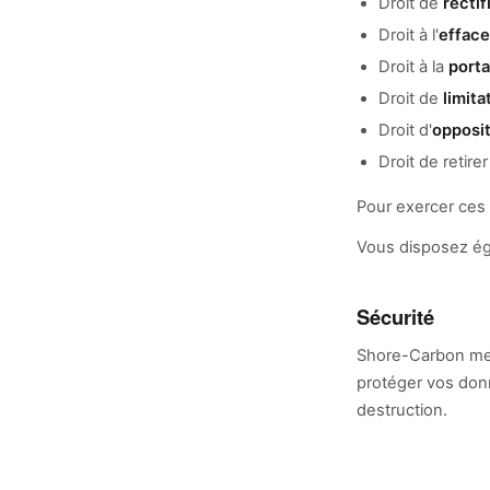
Droit de
rectif
Droit à l'
effac
Droit à la
porta
Droit de
limita
Droit d'
opposi
Droit de retire
Pour exercer ces 
Vous disposez éga
Sécurité
Shore-Carbon met
protéger vos donn
destruction.