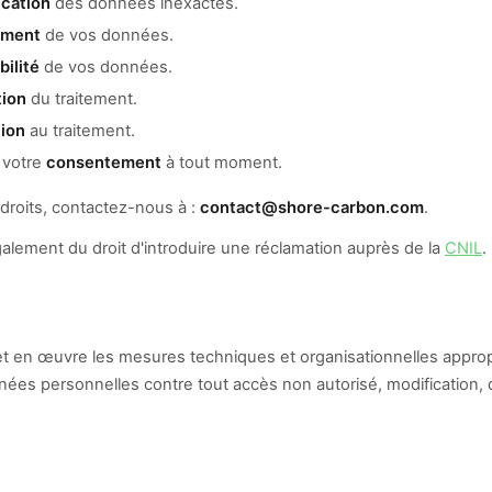
ication
des données inexactes.
ement
de vos données.
bilité
de vos données.
tion
du traitement.
tion
au traitement.
r votre
consentement
à tout moment.
droits, contactez-nous à :
contact@shore-carbon.com
.
lement du droit d'introduire une réclamation auprès de la
CNIL
.
 en œuvre les mesures techniques et organisationnelles approp
ées personnelles contre tout accès non autorisé, modification, 